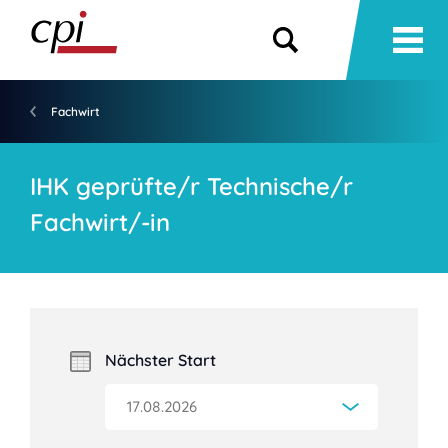
Fachwirt
IHK geprüfte/r Technische/r
Fachwirt/-in
Nächster Start