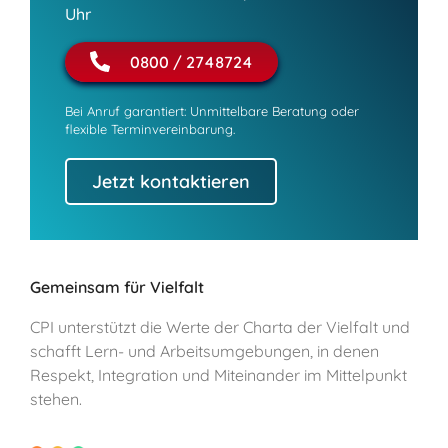
Uhr
0800 / 2748724
Bei Anruf garantiert: Unmittelbare Beratung oder
flexible Terminvereinbarung.
Jetzt kontaktieren
Gemeinsam für Vielfalt
CPI unterstützt die Werte der Charta der Vielfalt und
schafft Lern- und Arbeitsumgebungen, in denen
Respekt, Integration und Miteinander im Mittelpunkt
stehen.